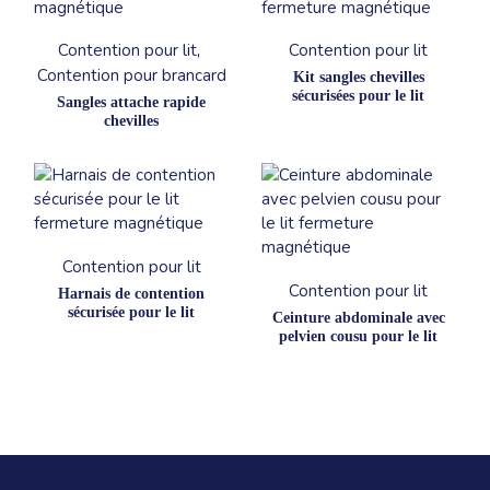
Ce
Ce
produit
produit
a
a
Contention pour lit
Contention pour lit
plusieurs
plusieurs
variations.
variations.
Contention pour brancard
Kit sangles chevilles
Les
Les
sécurisées pour le lit
Sangles attache rapide
options
options
peuvent
peuvent
chevilles
être
être
choisies
choisies
sur
sur
la
la
page
page
du
du
Ce
produit
produit
produit
Ce
a
produit
Contention pour lit
plusieurs
a
variations.
Contention pour lit
Harnais de contention
plusieurs
Les
variations.
sécurisée pour le lit
Ceinture abdominale avec
options
Les
pelvien cousu pour le lit
peuvent
options
être
peuvent
choisies
être
sur
choisies
la
sur
page
la
du
page
produit
du
produit