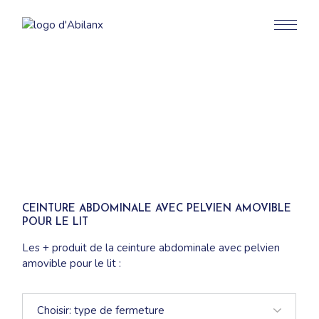
Aller
au
contenu
CEINTURE ABDOMINALE AVEC PELVIEN AMOVIBLE
POUR LE LIT
Les + produit de la ceinture abdominale avec pelvien
amovible pour le lit :
Efficace et répondant à la réglementation en vigueur
Respect de la dignité du patient
Liberté de mouvements maitrisée