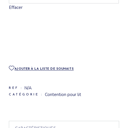
Installation aisée
Effacer
Textiles résistants et doux au toucher
QR code : vidéo de présentation afin de mieux
maitriser la mise en place et l’utilisation du produit.
Identification du produit : traçabilité
AJOUTER À LA LISTE DE SOUHAITS
N/A
REF :
Contention pour lit
CATÉGORIE :