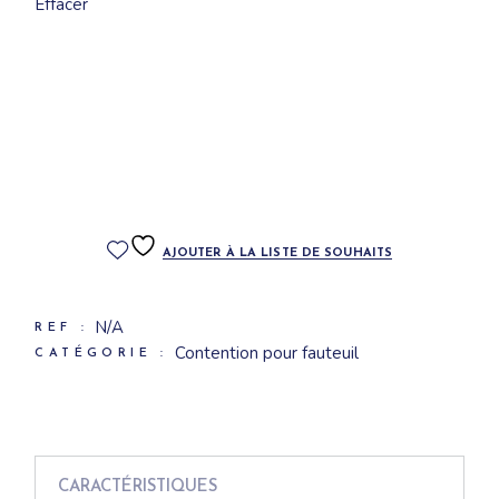
Effacer
QR code : vidéo de présentation afin de mieux
maitriser la mise en place et l’utilisation du produit.
Identification du produit : traçabilité
AJOUTER À LA LISTE DE SOUHAITS
N/A
REF :
Contention pour fauteuil
CATÉGORIE :
CARACTÉRISTIQUES