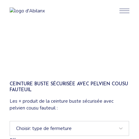
CEINTURE BUSTE SÉCURISÉE AVEC PELVIEN COUSU
FAUTEUIL
Les + produit de la ceinture buste sécurisée avec
pelvien cousu fauteuil :
Efficace et répondant à la réglementation en vigueur
Respect de la dignité du patient
Installation aisée
Textiles très résistants et doux au toucher