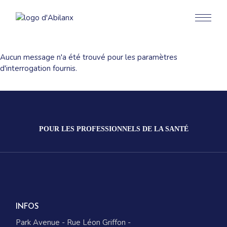
Aller
au
contenu
Aucun message n'a été trouvé pour les paramètres
d'interrogation fournis.
POUR LES PROFESSIONNELS DE LA SANTÉ
INFOS
Park Avenue - Rue Léon Griffon -