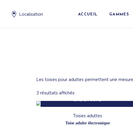
Aller
au
contenu
Localisation
ACCUEIL
GAMMES
Pesage
Impédance
Contention
Transfert
Les toises pour adultes permettent une mesure p
Détection
Mesure et
3 résultats affichés
diagnostiq
LIRE LA SUITE
Toises adultes
Toise adulte électronique