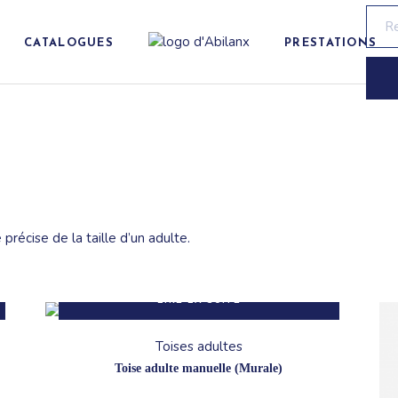
Rech
de
produ
CATALOGUES
PRESTATIONS
Pesage
Solutions sur
mesure
mètres
Contention
Contrat de
Transfert
maintenance
Détection
Vérification
récise de la taille d’un adulte.
périodique
ue
LIRE LA SUITE
Toises adultes
Toise adulte manuelle (Murale)