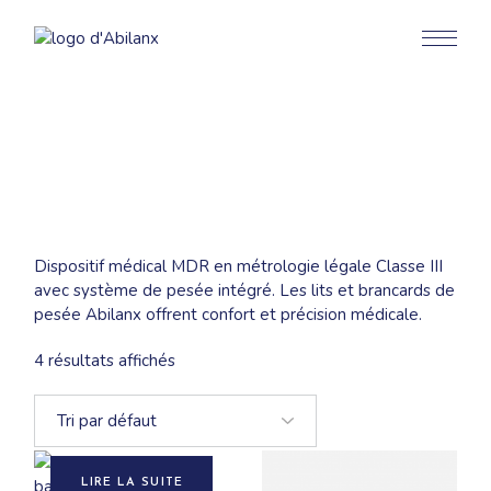
Aller
au
contenu
Dispositif médical MDR en métrologie légale Classe III
avec système de pesée intégré. Les lits et brancards de
pesée Abilanx offrent confort et précision médicale.
4 résultats affichés
LIRE LA SUITE