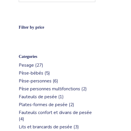
Filter by price
Categories
27
Pesage
27
produits
5
Pèse-bébés
5
produits
6
Pèse-personnes
6
produits
2
Pèse personnes multifonctions
2
produits
1
Fauteuils de pesée
1
produit
2
Plates-formes de pesée
2
produits
Fauteuils confort et divans de pesée
4
4
produits
3
Lits et brancards de pesée
3
produits