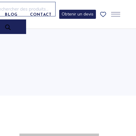
erche
its
Obtenir un devis
BLOG
CONTACT