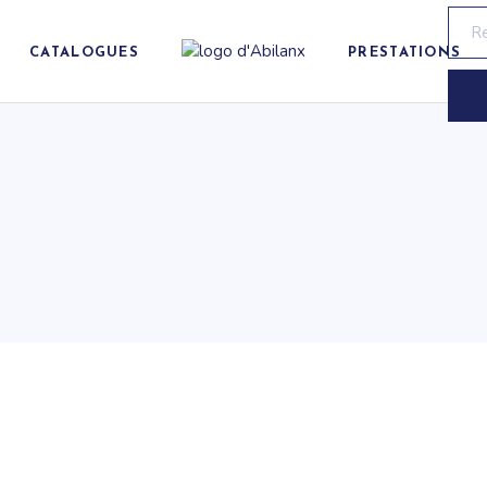
Rech
de
produ
CATALOGUES
PRESTATIONS
Pesage
Solutions sur
mesure
mètres
Contention
Contrat de
Transfert
maintenance
Détection
Vérification
périodique
ue