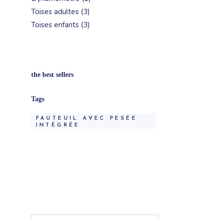
produit
3
Toises adultes
3
produits
3
Toises enfants
3
produits
the best sellers
Tags
FAUTEUIL AVEC PESÉE
INTÉGRÉE
Search