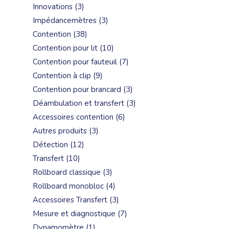
3
Innovations
3
produits
3
Impédancemètres
3
produits
38
Contention
38
produits
10
Contention pour lit
10
produits
7
Contention pour fauteuil
7
produits
9
Contention à clip
9
produits
3
Contention pour brancard
3
produits
3
Déambulation et transfert
3
produits
6
Accessoires contention
6
produits
3
Autres produits
3
produits
12
Détection
12
produits
10
Transfert
10
produits
3
Rollboard classique
3
produits
4
Rollboard monobloc
4
produits
3
Accessoires Transfert
3
produits
7
Mesure et diagnostique
7
produits
1
Dynamomètre
1